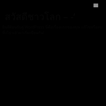
สวัสดีชาวโลก – -‘
ยินดีต้อนรับสู่ WordPress นี่คือเรื่องแรกของคุณ แก้ไขหรือลบ
ทิ้งไป แล้วมาเริ่มเขียนกัน!